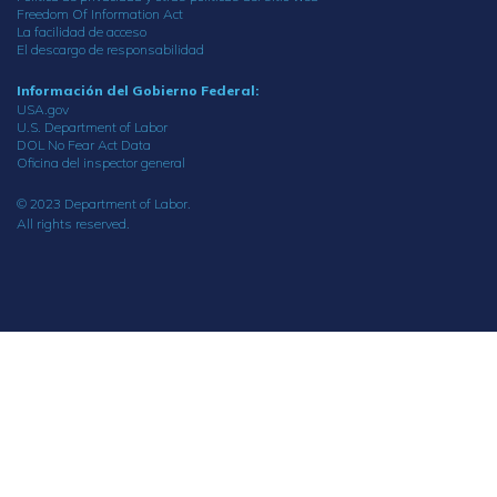
Freedom Of Information Act
La facilidad de acceso
El descargo de responsabilidad
Información del Gobierno Federal:
USA.gov
U.S. Department of Labor
DOL No Fear Act Data
Oficina del inspector general
© 2023 Department of Labor.
All rights reserved.