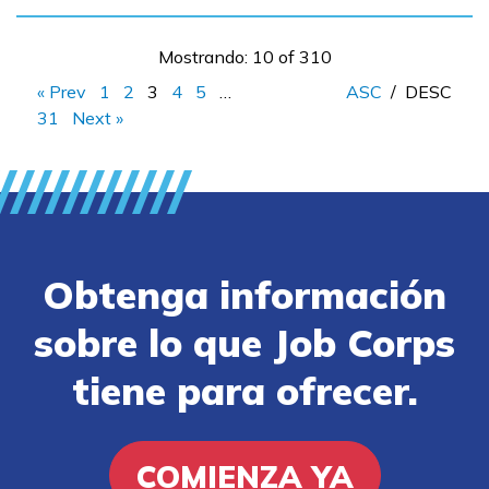
Mostrando: 10 of 310
« Prev
1
2
3
4
5
…
ASC
/
DESC
31
Next »
Obtenga información
sobre lo que Job Corps
tiene para ofrecer.
COMIENZA YA