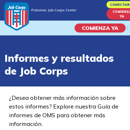
Skip
CONECTAR
Potomac Job Corps Center
to
COMIENZ
Potomac Job Corps Center
YA
main
content
COMIENZA YA
Programas
Informes y resultados
Vida En El Campus Universita
de Job Corps
Habilidades académicas
Viaje de la carrera
¿Desea obtener más información sobre
estos informes? Explore nuestra Guía de
Estudiar
informes de OMS para obtener más
información.
Programas de Entrenamient