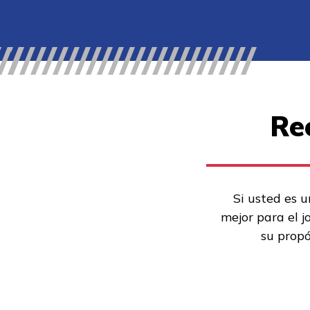
Re
Si usted es u
mejor para el j
su propó