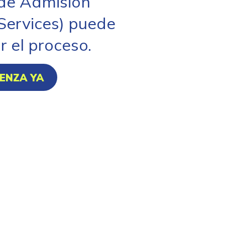
 de Admisión
Services) puede
r el proceso.
ENZA YA