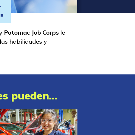
.
 y
Potomac Job Corps
le
las habilidades y
s pueden...